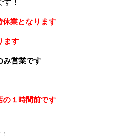
です！
時休業となります
ります
のみ営業です
店の１時間前です
す！