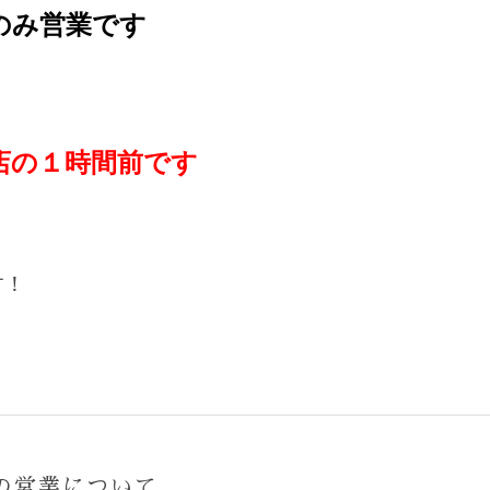
のみ営業です
店の１時間前です
す！
の営業について